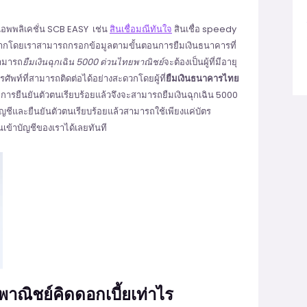
แอพพลิเคชั่น SCB EASY เช่น
สินเชื่อมณีทันใจ
สินเชื่อ speedy
่ยุงยากโดยเราสามารถกรอกข้อมูลตามขั้นตอนการยืมเงินธนาคารที่
สามารถ
ยืมเงินฉุกเฉิน 5000 ด่วนไทยพาณิชย์
จะต้องเป็นผู้ที่มีอายุ
รศัพท์ที่สามารถติดต่อได้อย่างสะดวกโดยผู้ที่
ยืมเงินธนาคารไทย
มีการยืนยันตัวตนเรียบร้อยแล้วจึงจะสามารถยืมเงินฉุกเฉิน 5000
ีบัญชีและยืนยันตัวตนเรียบร้อยแล้วสามารถใช้เพียงแค่บัตร
เข้าบัญชีของเราได้เลยทันที
พาณิชย์คิดดอกเบี้ยเท่าไร