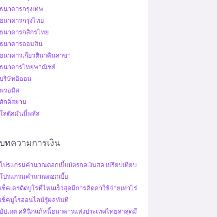
ธนาคารกรุงเทพ
ธนาคารกรุงไทย
ธนาคารกสิกรไทย
ธนาคารออมสิน
ธนาคารเกียรตินาคินสาขา
ธนาคารไทยพาณิชย์
บริษัทอิออน
พรอมิส
ศักดิ์สยาม
โลตัสมันนี่พลัส
บทความการเงิน
โปรแกรมคํานวณดอกเบี้ยบัตรกดเงินสด เปรียบเทียบ
โปรแกรมคํานวณดอกเบี้ย
เช็คเครดิตบูโรที่ไหนเร็วสุดมีการคิดค่าใช้จ่ายเท่าไร่
เช็คบูโรออนไลน์รู้ผลทันที
อัปเดต คลินิกแก้หนี้ธนาคารแห่งประเทศไทยล่าสุดมี