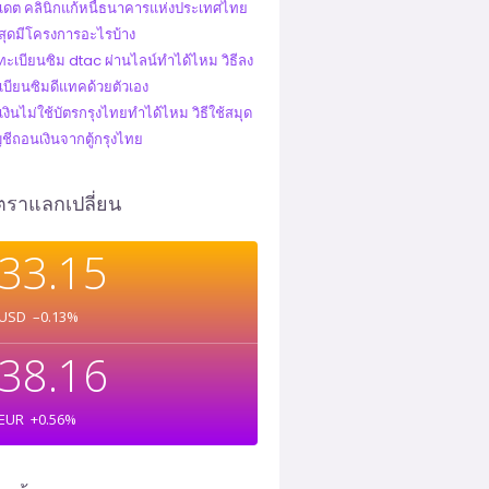
ปเดต คลินิกแก้หนี้ธนาคารแห่งประเทศไทย
าสุดมีโครงการอะไรบ้าง
ทะเบียนซิม dtac ผ่านไลน์ทำได้ไหม วิธีลง
เบียนซิมดีแทคด้วยตัวเอง
งินไม่ใช้บัตรกรุงไทยทำได้ไหม วิธีใช้สมุด
ญชีถอนเงินจากตู้กรุงไทย
ตราแลกเปลี่ยน
33.15
USD
–0.13
%
38.16
EUR
+0.56
%