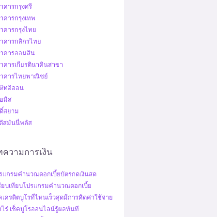
าคารกรุงศรี
าคารกรุงเทพ
าคารกรุงไทย
าคารกสิกรไทย
าคารออมสิน
าคารเกียรตินาคินสาขา
าคารไทยพาณิชย์
ิษัทอิออน
อมิส
ดิ์สยาม
ัสมันนี่พลัส
ทความการเงิน
รแกรมคํานวณดอกเบี้ยบัตรกดเงินสด
รียบเทียบโปรแกรมคํานวณดอกเบี้ย
คเครดิตบูโรที่ไหนเร็วสุดมีการคิดค่าใช้จ่าย
าไร่ เช็คบูโรออนไลน์รู้ผลทันที