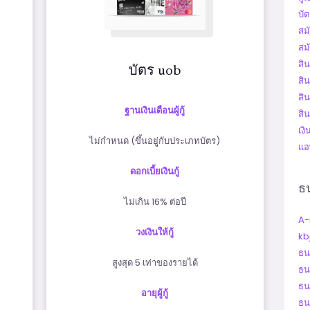
บัต
สม
สม
สิ
บัตร uob
สิ
สิ
ฐานเงินเดือนผู้กู้
สิน
เง
ไม่กำหนด (ขึ้นอยูู่กับประเภทบัตร)
แอพ
ดอกเบี้ยเงินกู้
ธ
ไม่เกิน 16% ต่อปี
A
วงเงินให้กู้
kb
ธน
สูงสุด 5 เท่าของรายได้
ธน
ธน
อายุผู้กู้
ธน