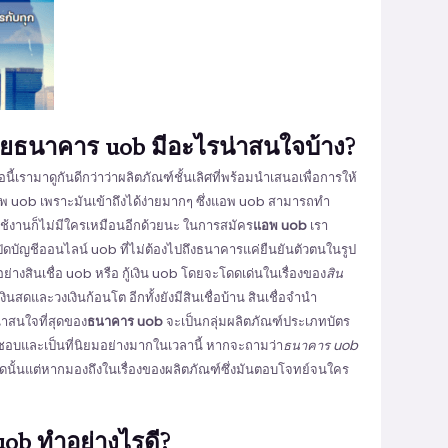
โดยธนาคาร uob มีอะไรน่าสนใจบ้าง?
้เรามาดูกันดีกว่าว่าผลิตภัณฑ์ชั้นเลิศที่พร้อมนำเสนอเพื่อการให้
แอพ uob เพราะมันเข้าถึงได้ง่ายมากๆ ซึ่งแอพ uob สามารถทำ
ช้งานก็ไม่มีใครเหมือนอีกด้วยนะ ในการสมัคร
แอพ uob
เรา
ปิดบัญชีออนไลน์ uob ที่ไม่ต้องไปถึงธนาคารแค่ยืนยันตัวตนในรูป
อย่างสินเชื่อ uob หรือ กู้เงิน uob โดยจะโดดเด่นในเรื่องของ
สิน
เงินสดและวงเงินก้อนโต อีกทั้งยังมีสินเชื่อบ้าน สินเชื่อจำนำ
น่าสนใจที่สุดของ
ธนาคาร uob
จะเป็นกลุ่มผลิตภัณฑ์ประเภทบัตร
่นชอบและเป็นที่นิยมอย่างมากในเวลานี้ หากจะถามว่า
ธนาคาร uob
นั้นแต่หากมองถึงในเรื่องของผลิตภัณฑ์ซึ่งมันตอบโจทย์จนใคร
ob ทำอย่างไรดี?