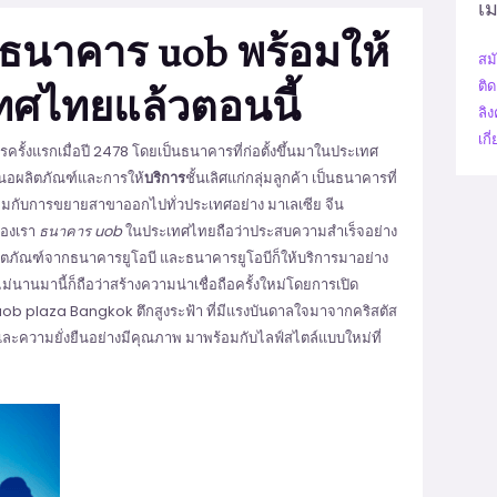
เม
งธนาคาร uob พร้อมให้
สม
ติด
ทศไทยแล้วตอนนี้
ลิง
เกี
การครั้งแรกเมื่อปี 2478 โดยเป็นธนาคารที่ก่อตั้งขึ้นมาในประเทศ
สนอผลิตภัณฑ์และการให้
บริการ
ชั้นเลิศแก่กลุ่มลูกค้า เป็นธนาคารที่
้อมกับการขยายสาขาออกไปทั่วประเทศอย่าง มาเลเซีย จีน
ของเรา
ธนาคาร uob
ในประเทศไทยถือว่าประสบความสำเร็จอย่าง
ลิตภัณฑ์จากธนาคารยูโอบี และธนาคารยูโอบีก็ให้บริการมาอย่าง
อไม่นานมานี้ก็ถือว่าสร้างความน่าเชื่อถือครั้งใหม่โดยการเปิด
า uob plaza Bangkok ตึกสูงระฟ้า ที่มีแรงบันดาลใจมาจากคริสตัส
ละความยั่งยืนอย่างมีคุณภาพ มาพร้อมกับไลฟ์สไตล์แบบใหม่ที่