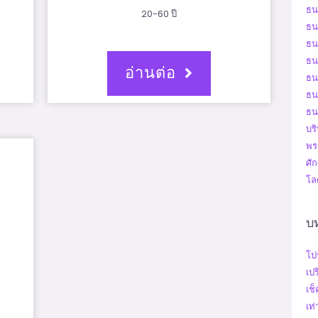
ธน
20-60 ปี
ธน
ธน
ธน
อ่านต่อ
ธน
ธน
ธน
บร
พร
ศัก
โลต
บ
โป
เป
เช็
เท่