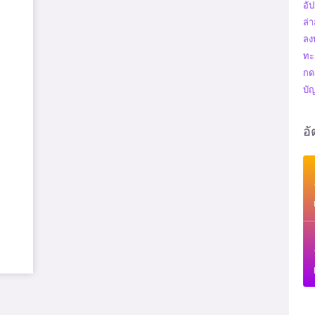
อั
ล่
ลง
ทะ
กดเ
บั
อั