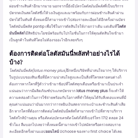
ผ่อนชำระสินค้าอีกมากมาย นอกจากนี้ยังมี
บัตรโลตัสมันนี่พลัส
ที่เป็นบริการ
บัตรกดเงินสดโลตัสซึ่งให้วงเงินสูงและมาพร้อมกับการผ่อนชำระสินค้าผ่าน
บัตรได้ในทันที ทั้งหมดนี้ก็สามารถเข้าไปส่องรายละเอียดได้อีกครั้งผ่านบัตร
โลตัสมันนี่พลัส pantip เพื่อใช้ในการตัดสินใจให้ง่ายกว่าเดิม แต่เดิมที่
โลตัส
มันนี่พลัส
ก็มีสิทธิประโยชน์พร้อมกับโปรโมชั่นในการให้คุณตัดสินใจเข้ามา
เป็นลูกค้าในทันทีโดยไม่ต้องรออะไรอีกเลยจริงๆ
ต้องการติดต่อโลตัสมันนี่พลัสทำอย่างไรได้
บ้าง?
โลตัสมันนี่พลัส(lotus money plus)
อีกหนึ่งบริษัทที่น่าสนใจมากๆ ให้บริการ
ในรูปแบบของสินเชื่อที่มีความน่าสนใจสูงและเป็นสิ่งที่ใครหลายคนต่างก็
ต้องการหากใครที่รู้ตัวว่าเข้ามาช้อปที่โลตัสทุกเดือนหรือเข้ามาเป็นประจำ
แน่นอนว่าการมีผลิตภัณฑ์ประเภทบัตรจาก
lotus money plus
ก็จะทำให้
ความคล่องตัวในการใช้จ่ายพร้อมกับโอกาสที่ทำให้คุณได้รับสิ่งตอบแทนที่มี
คุณค่าแน่นอนว่ามันมากกว่าการหยิบเงินสดจากกระเป๋าและชำระสินค้าเสีย
อีก หากใครที่ต้องการติดต่อโลตัสมันนี่พลัสก็สามารถเข้าไปที่สาขาบริการ
โลตัสใกล้บ้านคุณ หรือ
ติดต่อบัตรเครดิตโลตัส
ได้ที่เบอร์โทร 1712 ตลอด 24
ชั่วโมง ลืมบอกไปเลยว่าทั้งหมดนี้สามารถเข้าไปสมัครหรือตรวจสอบราย
ละเอียดอีกครั้งผ่านแอป
ออนไลน์
Uchoose ของทาง first choice ได้เลย.