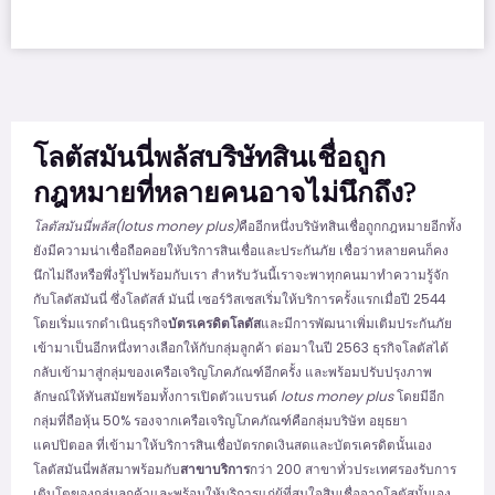
โลตัสมันนี่พลัสบริษัทสินเชื่อถูก
กฎหมายที่หลายคนอาจไม่นึกถึง?
โลตัสมันนี่พลัส(lotus money plus)
คืออีกหนึ่งบริษัทสินเชื่อถูกกฎหมายอีกทั้ง
ยังมีความน่าเชื่อถือคอยให้บริการสินเชื่อและประกันภัย เชื่อว่าหลายคนก็คง
นึกไม่ถึงหรือพึ่งรู้ไปพร้อมกับเรา สำหรับวันนี้เราจะพาทุกคนมาทำความรู้จัก
กับโลตัสมันนี่ ซึ่งโลตัสส์ มันนี่ เซอร์วิสเซสเริ่มให้บริการครั้งแรกเมื่อปี 2544
โดยเริ่มแรกดำเนินธุรกิจ
บัตรเครดิตโลตัส
และมีการพัฒนาเพิ่มเติมประกันภัย
เข้ามาเป็นอีกหนึ่งทางเลือกให้กับกลุ่มลูกค้า ต่อมาในปี 2563 ธุรกิจโลตัสได้
กลับเข้ามาสู่กลุ่มของเครือเจริญโภคภัณฑ์อีกครั้ง และพร้อมปรับปรุงภาพ
ลักษณ์ให้ทันสมัยพร้อมทั้งการเปิดตัวแบรนด์
lotus money plus
โดยมีอีก
กลุ่มที่ถือหุ้น 50% รองจากเครือเจริญโภคภัณฑ์คือกลุ่มบริษัท อยุธยา
แคปปิตอล ที่เข้ามาให้บริการสินเชื่อบัตรกดเงินสดและบัตรเครดิตนั้นเอง
โลตัสมันนี่พลัสมาพร้อมกับ
สาขาบริการ
กว่า 200 สาขาทั่วประเทศรองรับการ
เติบโตของกลุ่มลูกค้าและพร้อมให้บริการแก่ผู้ที่สนใจสินเชื่อจากโลตัสนั้นเอง