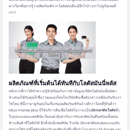
หากใครที่อยากรู้ว่าผลิตภัณฑ์จาก
โลตัสมันนี่
จะมีอีกไรบ้างเราไปดูกันเลยดี
กว่า!
ผลิตภัณฑ์ที่เริ่มต้นได้ทันทีกับโลตัสมันนี่พลัส
หลังจากที่เราได้ทำความรู้จักพร้อมกับการนำ
ข้อมูลบริษัทโลตัสมันนี่พลัส
มา
นำเสนอให้กับคุณก็เชื่อว่าคุณเองก็สนใจบริษัทสินเชื่อดังกล่าวเหมือนกันกับเรา
ใช่ไหม ทีนี้เรามาดูกันต่อในเรื่องของผลิตภัณฑ์กันบ้างดีกว่าโดยที่รู้กันดีว่า
lotus money plus มีให้บริการสินเชื่อโลตัสไม่ว่าจะเป็น
บัตรเครดิตโลตัส
ทั้ง
ในรูปแบบของแพลทินัม บียอนด์ คุ้มค่ากับการรับเครดิตเงินคืนพร้อมทั้งผ่อน
ชำระสินค้าที่โลตัสได้ อีกทั้งยังมีแพลทินัม รีวอร์ด บัตรเครดิตสะสมคะแนนกับ
ทุกการใช้จ่ายที่โลตัส พร้อมรับเครดิตเงินคืนเพื่อนำไปแลกรางวัล ส่วนลด และ