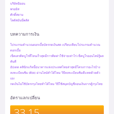
บริษัทอิออน
พรอมิส
ศักดิ์สยาม
โลตัสมันนี่พลัส
บทความการเงิน
โปรแกรมคํานวณดอกเบี้ยบัตรกดเงินสด เปรียบเทียบโปรแกรมคํานวณ
ดอกเบี้ย
เช็คเครดิตบูโรที่ไหนเร็วสุดมีการคิดค่าใช้จ่ายเท่าไร่ เช็คบูโรออนไลน์รู้ผล
ทันที
อัปเดต คลินิกแก้หนี้ธนาคารแห่งประเทศไทยล่าสุดมีโครงการอะไรบ้าง
ลงทะเบียนซิม dtac ผ่านไลน์ทำได้ไหม วิธีลงทะเบียนซิมดีแทคด้วยตัว
เอง
กดเงินไม่ใช้บัตรกรุงไทยทำได้ไหม วิธีใช้สมุดบัญชีถอนเงินจากตู้กรุงไทย
อัตราแลกเปลี่ยน
33.15